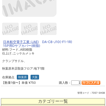
日本航空電子工業 (JAE)
DA-C8-J10(-F1-1R)
15P用Dサブカバー(樹脂)
材料:フード‥ABS樹脂
仕上げ‥ニッケルメッキ
クランプサドル、
秋葉原本店取扱フロア:地下1階
在庫拠点
秋葉原
大阪
【数量1個〜】単価 ¥750
購入数：
管理コード：
7D57-SHGB
カテゴリー一覧