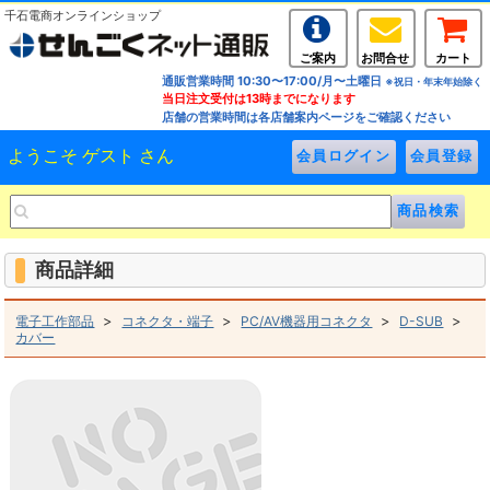
千石電商オンラインショップ
ご案内
お問合せ
カート
通販営業時間 10:30〜17:00/月〜土曜日
※祝日・年末年始除く
当日注文受付は13時までになります
店舗の営業時間は各店舗案内ページをご確認ください
ようこそ ゲスト さん
商品詳細
>
>
>
>
電子工作部品
コネクタ・端子
PC/AV機器用コネクタ
D-SUB
カバー