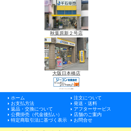
秋葉原新２号店
大阪日本橋店
データベースシステム開発
ホーム
注文について
お支払方法
発送・送料
返品・交換について
アフターサービス
公費掛売（代金後払い）
店舗のご案内
特定商取引法に基づく表示
お問合せ