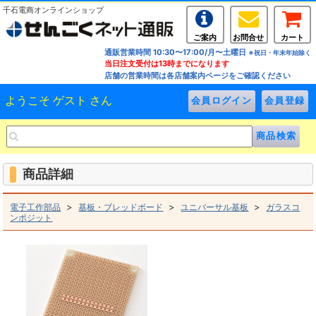
千石電商オンラインショップ
ご案内
お問合せ
カート
通販営業時間 10:30〜17:00/月〜土曜日
※祝日・年末年始除く
当日注文受付は13時までになります
店舗の営業時間は各店舗案内ページをご確認ください
ようこそ ゲスト さん
商品詳細
>
>
>
電子工作部品
基板・ブレッドボード
ユニバーサル基板
ガラスコ
ンポジット