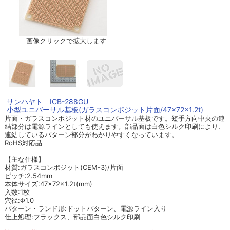
画像クリックで拡大します
サンハヤト
ICB-288GU
小型ユニバーサル基板(ガラスコンポジット片面/47×72×1.2t)
片面・ガラスコンポジット材のユニバーサル基板です。短手方向中央の連
結部分は電源ラインとしても使えます。部品面は白色シルク印刷により、
連結しているパターン部分がわかりやすくなっています。
RoHS対応品
【主な仕様】
材質:ガラスコンポジット(CEM-3)/片面
ピッチ:2.54mm
本体サイズ:47×72×1.2t(mm)
入数:1枚
穴径:Φ1.0
パターン・ランド形:ドットパターン、電源ライン入り
仕上処理:フラックス、部品面白色シルク印刷