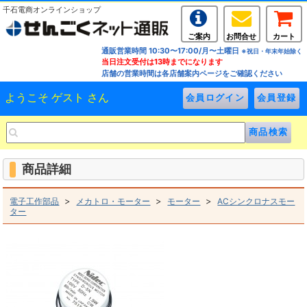
千石電商オンラインショップ
ご案内
お問合せ
カート
通販営業時間 10:30〜17:00/月〜土曜日
※祝日・年末年始除く
当日注文受付は13時までになります
店舗の営業時間は各店舗案内ページをご確認ください
ようこそ ゲスト さん
商品詳細
>
>
>
電子工作部品
メカトロ・モーター
モーター
ACシンクロナスモー
ター