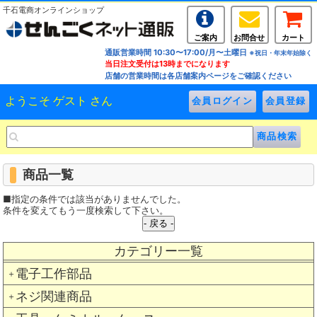
千石電商オンラインショップ
ご案内
お問合せ
カート
通販営業時間 10:30〜17:00/月〜土曜日
※祝日・年末年始除く
当日注文受付は13時までになります
店舗の営業時間は各店舗案内ページをご確認ください
ようこそ ゲスト さん
商品一覧
■指定の条件では該当がありませんでした。
条件を変えてもう一度検索して下さい。
カテゴリー一覧
電子工作部品
＋
ネジ関連商品
＋