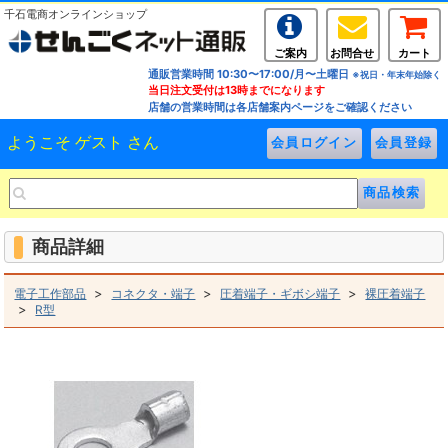
千石電商オンラインショップ
ご案内
お問合せ
カート
通販営業時間 10:30〜17:00/月〜土曜日
※祝日・年末年始除く
当日注文受付は13時までになります
店舗の営業時間は各店舗案内ページをご確認ください
ようこそ ゲスト さん
商品詳細
>
>
>
電子工作部品
コネクタ・端子
圧着端子・ギボシ端子
裸圧着端子
>
R型