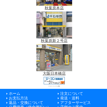
秋葉原本店
秋葉原新２号店
大阪日本橋店
データベースシステム開発
ホーム
注文について
お支払方法
発送・送料
返品・交換について
アフターサービス