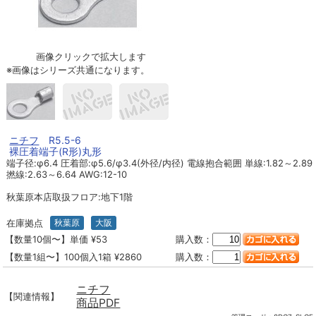
画像クリックで拡大します
※画像はシリーズ共通になります。
ニチフ
R5.5-6
裸圧着端子(R形)丸形
端子径:φ6.4 圧着部:φ5.6/φ3.4(外径/内径) 電線抱合範囲 単線:1.82～2.89
撚線:2.63～6.64 AWG:12-10
秋葉原本店取扱フロア:地下1階
在庫拠点
秋葉原
大阪
【数量10個〜】単価 ¥53
購入数：
【数量1組〜】100個入1箱 ¥2860
購入数：
ニチフ
【関連情報】
商品PDF