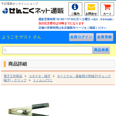
千石電商オンラインショップ
ご案内
お問合せ
カート
通販営業時間 10:30〜17:00/月〜土曜日
※祝日・年末年始除く
当日注文受付は13時までになります
店舗の営業時間は各店舗案内ページをご確認ください
ようこそ ゲスト さん
商品詳細
>
>
電子工作部品
コネクタ・端子
ターミナル・基板用小型端子(チェック
>
端子)・クリップ
ミノムシ/ワニ