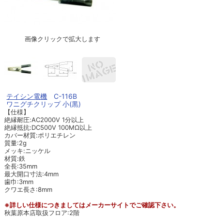
画像クリックで拡大します
テイシン電機
C-116B
ワニグチクリップ 小(黒)
【仕様】
絶縁耐圧:AC2000V 1分以上
絶縁抵抗:DC500V 100MΩ以上
カバー材質:ポリエチレン
質量:2g
メッキ:ニッケル
材質:鉄
全長:35mm
最大開口寸法:4mm
歯巾:3mm
クワエ長さ:8mm
※詳しい仕様につきましてはメーカーサイトでご確認下さい。
秋葉原本店取扱フロア:2階