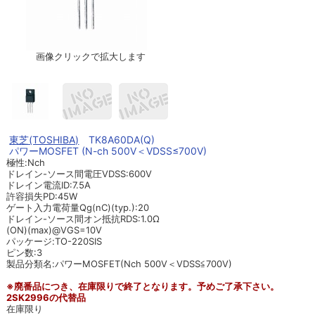
画像クリックで拡大します
東芝(TOSHIBA)
TK8A60DA(Q)
パワーMOSFET (N-ch 500V＜VDSS≤700V)
極性:Nch
ドレイン-ソース間電圧VDSS:600V
ドレイン電流ID:7.5A
許容損失PD:45W
ゲート入力電荷量Qg(nC)(typ.):20
ドレイン-ソース間オン抵抗RDS:1.0Ω
(ON)(max)@VGS=10V
パッケージ:TO-220SIS
ピン数:3
製品分類名:パワーMOSFET(Nch 500V＜VDSS≦700V)
※廃番品につき、在庫限りで終了となります。予めご了承下さい。
2SK2996の代替品
在庫限り