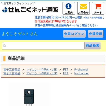
千石電商オンラインショップ
ご案内
お問合せ
カート
通販営業時間 10:30〜17:00/月〜土曜日
※祝日・年末年始除く
当日注文受付は13時までになります
店舗の営業時間は各店舗案内ページをご確認ください
ようこそ ゲスト さん
商品詳細
>
>
>
電子工作部品
マイコン・半導体・LED
FET
P-channel
>
>
>
電子工作部品
マイコン・半導体・LED
FET
N-channel