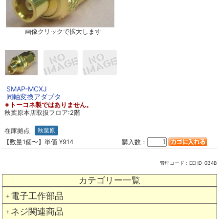
画像クリックで拡大します
SMAP-MCXJ
同軸変換アダプタ
※トーコネ製ではありません。
秋葉原本店取扱フロア:2階
在庫拠点
秋葉原
【数量1個〜】単価 ¥914
購入数：
管理コード：
EEHD-0B4B
カテゴリー一覧
電子工作部品
＋
ネジ関連商品
＋