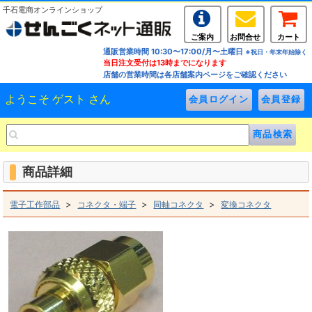
千石電商オンラインショップ
ご案内
お問合せ
カート
通販営業時間 10:30〜17:00/月〜土曜日
※祝日・年末年始除く
当日注文受付は13時までになります
店舗の営業時間は各店舗案内ページをご確認ください
ようこそ ゲスト さん
商品詳細
>
>
>
電子工作部品
コネクタ・端子
同軸コネクタ
変換コネクタ