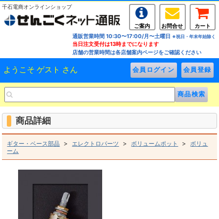
千石電商オンラインショップ
ご案内
お問合せ
カート
通販営業時間 10:30〜17:00/月〜土曜日
※祝日・年末年始除く
当日注文受付は13時までになります
店舗の営業時間は各店舗案内ページをご確認ください
ようこそ ゲスト さん
商品詳細
>
>
>
ギター・ベース部品
エレクトロパーツ
ボリュームポット
ボリュ
ーム