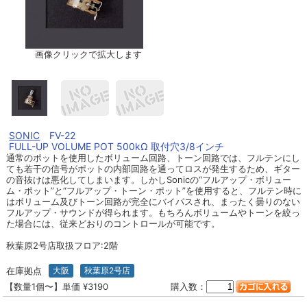
画像クリックで拡大します
SONIC
FV-22
FULL-UP VOLUME POT 500kΩ 取付穴3/8インチ
通常のポットを使用したボリューム回路、トーン回路では、フルテンにし
ても若干の信号がポットの内部回路を通ってロスが発生するため、ギター
の音抜けは悪化してしまいます。しかしSonicの“フルアップ・ボリュー
ム・ポット”と“フルアップ・トーン・ポット”を使用すると、フルテン時に
はボリューム及びトーン回路が完全にバイパスされ、まったく曇りのない
フルアップ・サウンドが得られます。もちろんボリュームやトーンを絞っ
た場合には、従来どおりのコントロールが可能です。
秋葉原2号店取扱フロア:2階
在庫拠点
大阪
秋葉原2号店
【数量1個〜】単価 ¥3190
購入数：