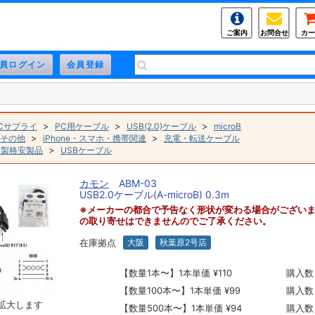
ご案内
お問合せ
カー
>
>
>
Cサプライ
PC用ケーブル
USB(2.0)ケーブル
microB
>
>
その他
iPhone・スマホ・携帯関連
充電・転送ケーブル
>
ン製格安製品
USBケーブル
カモン
ABM-03
USB2.0ケーブル(A-microB) 0.3m
※メーカーの都合で予告なく形状が変わる場合がござい
の取り寄せはできませんのでご了承ください。
在庫拠点
大阪
秋葉原2号店
【数量1本〜】1本単価 ¥110
購入数
【数量100本〜】1本単価 ¥99
購入数
拡大します
【数量500本〜】1本単価 ¥94
購入数