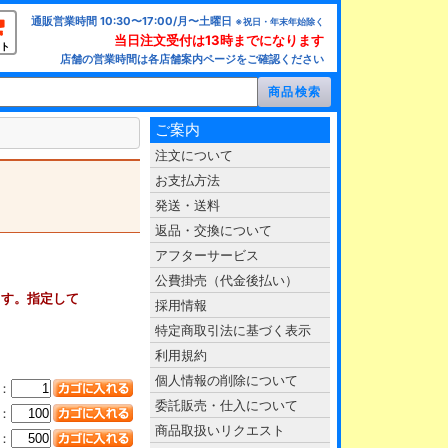
通販営業時間 10:30〜17:00/月〜土曜日
※祝日・年末年始除く
当日注文受付は13時までになります
ト
店舗の営業時間は各店舗案内ページをご確認ください
ご案内
注文について
お支払方法
発送・送料
返品・交換について
アフターサービス
公費掛売（代金後払い）
ます。指定して
採用情報
特定商取引法に基づく表示
利用規約
個人情報の削除について
：
委託販売・仕入について
：
商品取扱いリクエスト
：