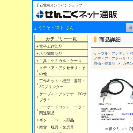
千石電商オンラインショップ
ようこそ ゲスト さん
カテゴリー一覧
商品詳細
＋
電子工作部品
＋
ネジ関連商品
ケーブル・アンテナ・P
メディア・アクセサリ・
＋
工具・ケミカル・ケース
>
特価・特集品
カモ
メディア・アクセサリ・そ
＋
の他
工作キット・模型・書籍・
＋
3Dプリンター
ケーブル・アンテナ・PCサ
＋
プライ
アーケードコントローラー
＋
関連製品
＋
ギター・ベース部品
＋
雑貨・玩具・文房具
画像クリックで