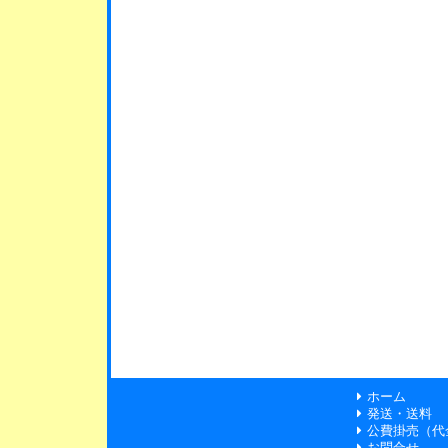
ホーム
発送・送料
公費掛売（代
お問合せ