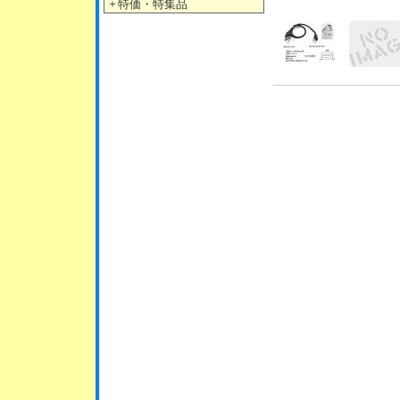
＋
特価・特集品