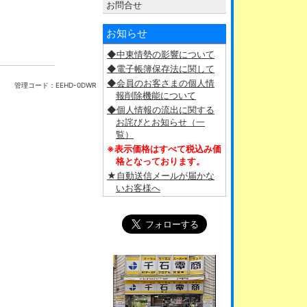
お問合せ
お知らせ
◆中東情勢の影響について
◆電子帳簿保存法に関して
◆会員のお客さまの個人情
管理コード：
EEHD-0DWR
報削除機能について
◆個人情報の流出に関する
お詫びとお知らせ（一
覧）
※表示価格はすべて税込み価
格となっております。
★自動送信メールが届かな
いお客様へ