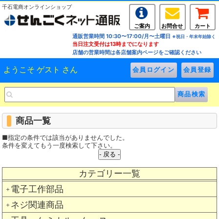
千石電商オンラインショップ
ご案内
お問合せ
カート
通販営業時間 10:30〜17:00/月〜土曜日
※祝日・年末年始除く
当日注文受付は13時までになります
店舗の営業時間は各店舗案内ページをご確認ください
ようこそ ゲスト さん
商品一覧
■指定の条件では該当がありませんでした。
条件を変えてもう一度検索して下さい。
カテゴリー一覧
電子工作部品
＋
ネジ関連商品
＋