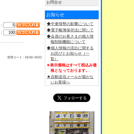
お問合せ
お知らせ
◆中東情勢の影響について
：
◆電子帳簿保存法に関して
：
◆会員のお客さまの個人情
報削除機能について
◆個人情報の流出に関する
お詫びとお知らせ（一
管理コード：
EEHD-0GZZ
覧）
※表示価格はすべて税込み価
格となっております。
★自動送信メールが届かな
いお客様へ