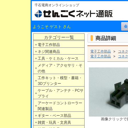
千石電商オンラインショップ
ようこそ ゲスト さん
カテゴリー一覧
商品詳細
＋
電子工作部品
>
＋
ネジ関連商品
電子工作部品
コネ
>
電子工作部品
コネ
＋
工具・ケミカル・ケース
メディア・アクセサリ・そ
＋
の他
工作キット・模型・書籍・
＋
3Dプリンター
ケーブル・アンテナ・PCサ
＋
プライ
アーケードコントローラー
＋
関連製品
＋
ギター・ベース部品
画像クリックで
＋
雑貨・玩具・文房具