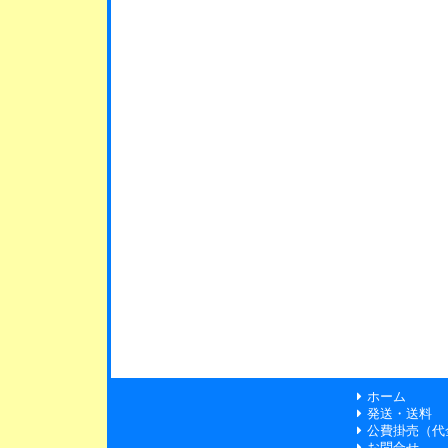
ホーム
発送・送料
公費掛売（代
お問合せ