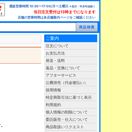
通販営業時間 10:30〜17:00/月〜土曜日
※祝日・年末年始除く
当日注文受付は13時までになります
ト
店舗の営業時間は各店舗案内ページをご確認ください
ご案内
注文について
お支払方法
発送・送料
返品・交換について
アフターサービス
公費掛売（代金後払い）
採用情報
特定商取引法に基づく表示
利用規約
個人情報の削除について
委託販売・仕入について
す。
商品取扱いリクエスト