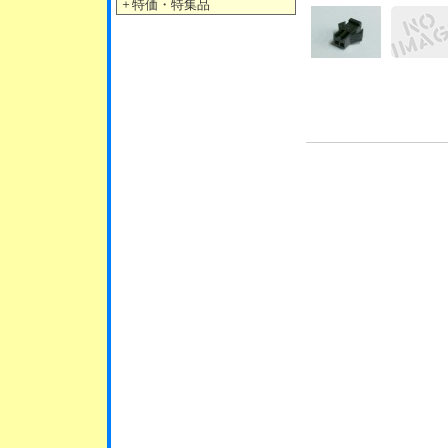
＋
特価・特集品