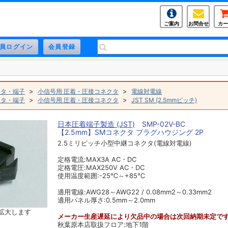
ご案内
お問合せ
カー
>
>
クタ・端子
小信号用 圧着・圧接コネクタ
電線対電線
>
>
クタ・端子
小信号用 圧着・圧接コネクタ
JST SM (2.5mmピッチ)
日本圧着端子製造 (JST)
SMP-02V-BC
【2.5mm】SMコネクタ プラグハウジング 2P
2.5ミリピッチ小型中継コネクタ(電線対電線)
定格電流:MAX3A AC・DC
定格電圧:MAX250V AC・DC
使用温度範囲:-25℃～+85℃
適用電線:AWG28～AWG22 / 0.08mm2～0.33mm2
適用パネル厚さ:0.5mm～2.0mm
拡大します
メーカー生産遅延により欠品中の場合は次回納期未定で
秋葉原本店取扱フロア:地下1階