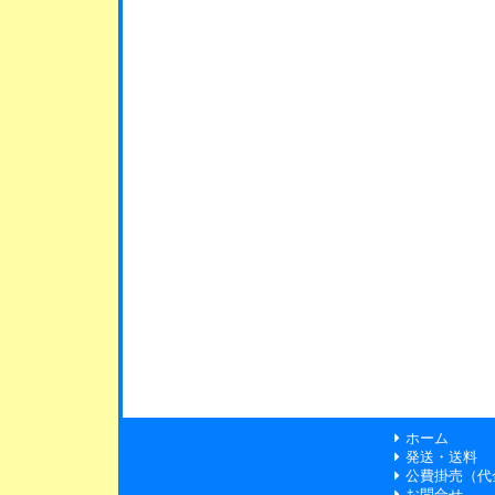
ホーム
発送・送料
公費掛売（代
お問合せ