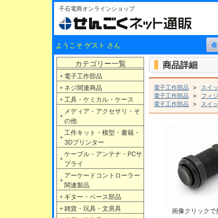
千石電商オンラインショップ
ようこそ ゲスト さん
カテゴリー一覧
商品詳細
＋
電子工作部品
>
＋
ネジ関連商品
電子工作部品
スイ
>
電子工作部品
フィ
＋
工具・ケミカル・ケース
>
電子工作部品
スイ
メディア・アクセサリ・そ
＋
の他
工作キット・模型・書籍・
＋
3Dプリンター
ケーブル・アンテナ・PCサ
＋
プライ
アーケードコントローラー
＋
関連製品
＋
ギター・ベース部品
＋
雑貨・玩具・文房具
画像クリックで