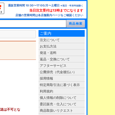
通販営業時間 10:30〜17:00/月〜土曜日
※祝日・年末年始除く
当日注文受付は13時までになります
ト
店舗の営業時間は各店舗案内ページをご確認ください
ご案内
注文について
お支払方法
発送・送料
返品・交換について
アフターサービス
公費掛売（代金後払い）
採用情報
特定商取引法に基づく表示
利用規約
個人情報の削除について
委託販売・仕入について
配送は不可とな
商品取扱いリクエスト