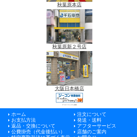
秋葉原本店
秋葉原新２号店
大阪日本橋店
データベースシステム開発
ホーム
注文について
お支払方法
発送・送料
返品・交換について
アフターサービス
公費掛売（代金後払い）
店舗のご案内