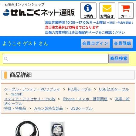
千石電商オンラインショップ
ご案内
お問合せ
カート
通販営業時間 10:30〜17:00/月〜土曜日
※祝日・年末年始除く
当日注文受付は13時までになります
店舗の営業時間は各店舗案内ページをご確認ください
ようこそ ゲスト さん
商品詳細
>
>
ケーブル・アンテナ・PCサプライ
PC用ケーブル
USB(2.0)ケーブル
>
microB
>
>
メディア・アクセサリ・その他
iPhone・スマホ・携帯関連
充電・転
送ケーブル
>
>
特価・特集品
カモン製格安製品
USBケーブル