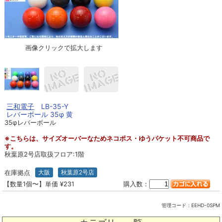
画像クリックで拡大します
三和電子
LB-35-Y
レバーボール 35φ 黄
35φレバーボール
※こちらは、サイズオーバーなためネコポス・ゆうパケット不可商品で
す。
秋葉原2号店取扱フロア:1階
在庫拠点
大阪
秋葉原2号店
【数量1個〜】単価 ¥231
購入数：
管理コード：
EEHD-0SPM