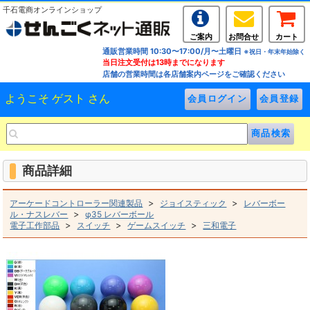
千石電商オンラインショップ
ご案内
お問合せ
カート
通販営業時間 10:30〜17:00/月〜土曜日
※祝日・年末年始除く
当日注文受付は13時までになります
店舗の営業時間は各店舗案内ページをご確認ください
ようこそ ゲスト さん
商品詳細
>
>
アーケードコントローラー関連製品
ジョイスティック
レバーボー
>
ル・ナスレバー
φ35 レバーボール
>
>
>
電子工作部品
スイッチ
ゲームスイッチ
三和電子