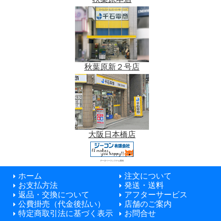
秋葉原新２号店
大阪日本橋店
データベースシステム開発
ホーム
注文について
お支払方法
発送・送料
返品・交換について
アフターサービス
公費掛売（代金後払い）
店舗のご案内
特定商取引法に基づく表示
お問合せ