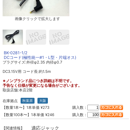
画像クリックで拡大します
BK-0281-1/2
DCコード(極性統一#1・L型・片端オス)
プラグサイズ:外径φ2.35 内径φ0.7
DC3.15V用 コード長:約1.5m
※ノンブランド品につき詳細は不明です。
予告なく仕様が変更になる場合がございます。
取扱店舗:本店2階
在庫拠点
秋葉原
大阪
【数量1本〜】1本単価 ¥273
購入数：
【数量100本〜】1本単価 ¥246
購入数：
適応ジャック
【関連情報】