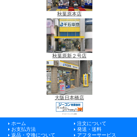
秋葉原本店
秋葉原新２号店
大阪日本橋店
データベースシステム開発
ホーム
注文について
お支払方法
発送・送料
返品・交換について
アフターサービス