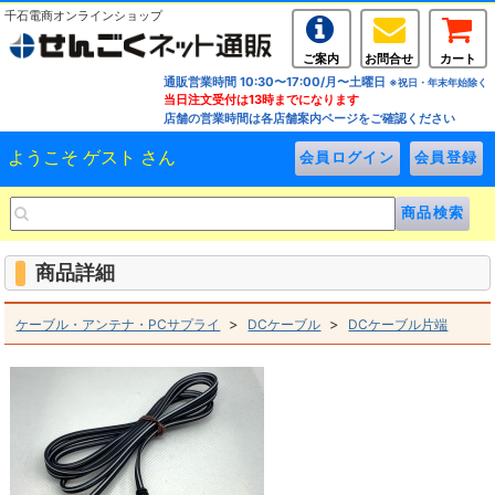
千石電商オンラインショップ
ご案内
お問合せ
カート
通販営業時間 10:30〜17:00/月〜土曜日
※祝日・年末年始除く
当日注文受付は13時までになります
店舗の営業時間は各店舗案内ページをご確認ください
ようこそ ゲスト さん
商品詳細
>
>
ケーブル・アンテナ・PCサプライ
DCケーブル
DCケーブル片端