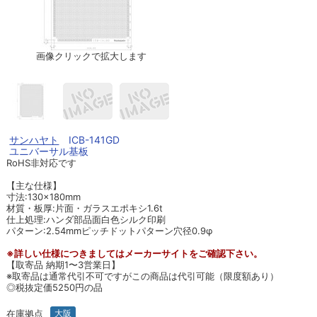
画像クリックで拡大します
サンハヤト
ICB-141GD
ユニバーサル基板
RoHS非対応です
【主な仕様】
寸法:130×180mm
材質・板厚:片面・ガラスエポキシ1.6t
仕上処理:ハンダ部品面白色シルク印刷
パターン:2.54mmピッチドットパターン穴径0.9φ
※詳しい仕様につきましてはメーカーサイトをご確認下さい。
【取寄品 納期1〜3営業日】
※取寄品は通常代引不可ですがこの商品は代引可能（限度額あり）
◎税抜定価5250円の品
在庫拠点
大阪