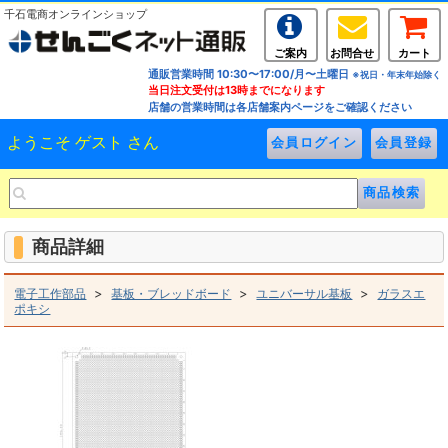
千石電商オンラインショップ
ご案内
お問合せ
カート
通販営業時間 10:30〜17:00/月〜土曜日
※祝日・年末年始除く
当日注文受付は13時までになります
店舗の営業時間は各店舗案内ページをご確認ください
ようこそ ゲスト さん
商品詳細
>
>
>
電子工作部品
基板・ブレッドボード
ユニバーサル基板
ガラスエ
ポキシ