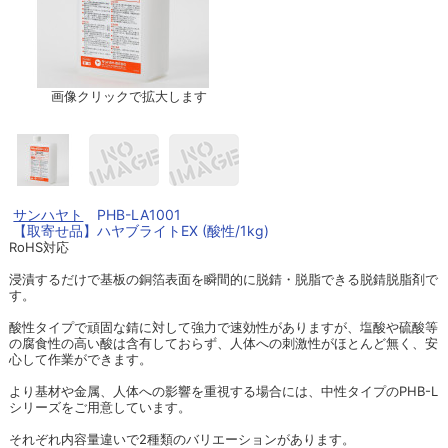
画像クリックで拡大します
サンハヤト
PHB-LA1001
【取寄せ品】ハヤブライトEX (酸性/1kg)
RoHS対応
浸漬するだけで基板の銅箔表面を瞬間的に脱錆・脱脂できる脱錆脱脂剤で
す。
酸性タイプで頑固な錆に対して強力で速効性がありますが、塩酸や硫酸等
の腐食性の高い酸は含有しておらず、人体への刺激性がほとんど無く、安
心して作業ができます。
より基材や金属、人体への影響を重視する場合には、中性タイプのPHB-L
シリーズをご用意しています。
それぞれ内容量違いで2種類のバリエーションがあります。