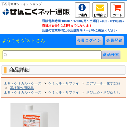
千石電商オンラインショップ
ご案内
お問合せ
カート
通販営業時間 10:30〜17:00/月〜土曜日
※祝日・年末年始除く
当日注文受付は13時までになります
店舗の営業時間は各店舗案内ページをご確認ください
ようこそ ゲスト さん
商品詳細
>
>
工具・ケミカル・ケース
ケミカル・サプライ
エアゾール・化学製品
>
基板製作用薬品
>
>
工具・ケミカル・ケース
ケミカル・サプライ
さび止め・さび落とし