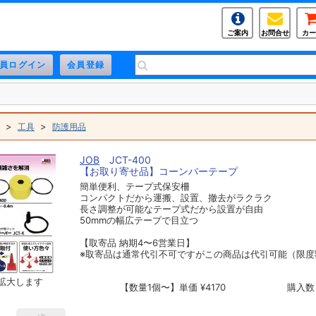
ご案内
お問合せ
カー
>
>
工具
防護用品
JOB
JCT-400
【お取り寄せ品】コーンバーテープ
簡単便利、テープ式保安柵
コンパクトだから運搬、設置、撤去がラクラク
長さ調整が可能なテープ式だから設置が自由
50mmの幅広テープで目立つ
【取寄品 納期4〜6営業日】
※取寄品は通常代引不可ですがこの商品は代引可能（限度
拡大します
【数量1個〜】単価 ¥4170
購入数