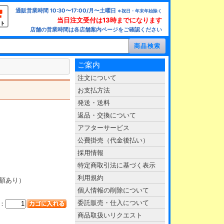
通販営業時間 10:30〜17:00/月〜土曜日
※祝日・年末年始除く
当日注文受付は13時までになります
ト
店舗の営業時間は各店舗案内ページをご確認ください
ご案内
注文について
お支払方法
発送・送料
返品・交換について
アフターサービス
公費掛売（代金後払い）
採用情報
特定商取引法に基づく表示
利用規約
額あり）
個人情報の削除について
委託販売・仕入について
：
商品取扱いリクエスト