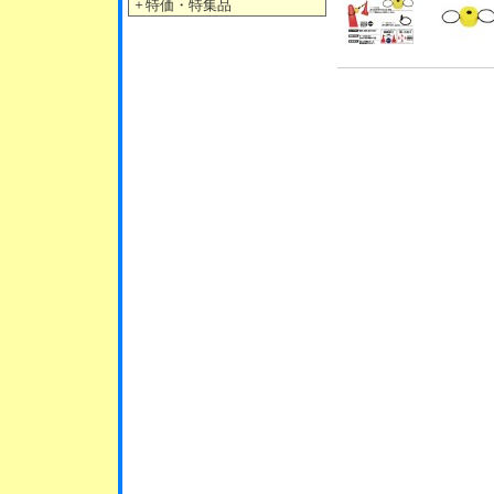
＋
特価・特集品