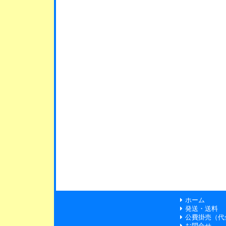
ホーム
発送・送料
公費掛売（代
お問合せ