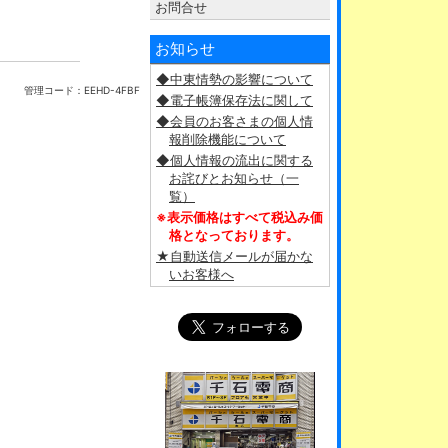
お問合せ
お知らせ
◆中東情勢の影響について
管理コード：
EEHD-4FBF
◆電子帳簿保存法に関して
◆会員のお客さまの個人情
報削除機能について
◆個人情報の流出に関する
お詫びとお知らせ（一
覧）
※表示価格はすべて税込み価
格となっております。
★自動送信メールが届かな
いお客様へ