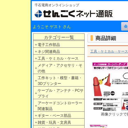
千石電商オンラインショップ
ようこそ ゲスト さん
カテゴリー一覧
商品詳細
＋
電子工作部品
＋
ネジ関連商品
工具・ケミカル・ケース
＋
工具・ケミカル・ケース
メディア・アクセサリ・そ
＋
の他
工作キット・模型・書籍・
＋
3Dプリンター
ケーブル・アンテナ・PCサ
＋
プライ
アーケードコントローラー
＋
関連製品
画像クリックで
＋
ギター・ベース部品
＋
雑貨・玩具・文房具