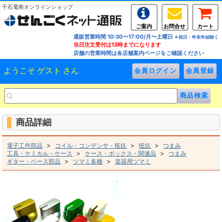
千石電商オンラインショップ
ご案内
お問合せ
カート
通販営業時間 10:30〜17:00/月〜土曜日
※祝日・年末年始除く
当日注文受付は13時までになります
店舗の営業時間は各店舗案内ページをご確認ください
ようこそ ゲスト さん
商品詳細
>
>
>
電子工作部品
コイル・コンデンサ・抵抗
抵抗
つまみ
>
>
工具・ケミカル・ケース
ケース・ボックス・関連品
つまみ
>
>
ギター・ベース部品
ツマミ各種
楽器用ツマミ