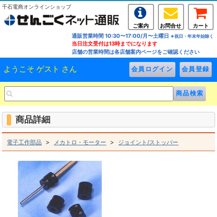
千石電商オンラインショップ
ご案内
お問合せ
カート
通販営業時間 10:30〜17:00/月〜土曜日
※祝日・年末年始除く
当日注文受付は13時までになります
店舗の営業時間は各店舗案内ページをご確認ください
ようこそ ゲスト さん
商品詳細
>
>
電子工作部品
メカトロ・モーター
ジョイント/ストッパー