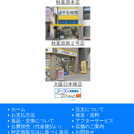
秋葉原本店
秋葉原新２号店
大阪日本橋店
データベースシステム開発
ホーム
注文について
お支払方法
発送・送料
返品・交換について
アフターサービス
公費掛売（代金後払い）
店舗のご案内
特定商取引法に基づく表示
お問合せ