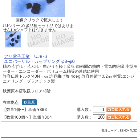
画像クリックで拡大します
UJシリーズ(多品種セット品ではありま
せん) ※シャフトは付きません
アサ電子工業
UJ8-6
ユニバーサル・カップリング φ8-φ6
軸の芯ずれ・芯ぶれ・曲がりも軽く吸収 両軸間の熱的・電気的絶縁 小型モ
ーター・エンコーダー・ボリューム軸等の連結に使用
許容伝達トルク:40N・㎝ 許容曲げ角:4deg 許容伸縮:±0.2㎜ 材質:エンジ
ニアリング・プラスチック製
秋葉原本店取扱フロア:3階
在庫拠点
秋葉原
【数量1個〜】単価 ¥893
購入数：
【数量100個〜】単価 ¥804
購入数：
管理コード：
EEHD-4L3Z