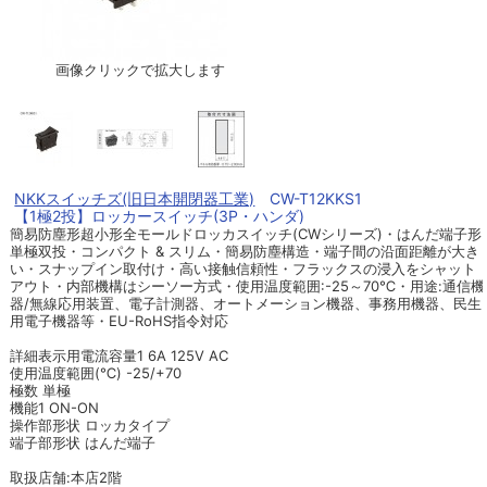
画像クリックで拡大します
NKKスイッチズ(旧日本開閉器工業)
CW-T12KKS1
【1極2投】ロッカースイッチ(3P・ハンダ)
簡易防塵形超小形全モールドロッカスイッチ(CWシリーズ)・はんだ端子形:
単極双投・コンパクト & スリム・簡易防塵構造・端子間の沿面距離が大き
い・スナップイン取付け・高い接触信頼性・フラックスの浸入をシャット
アウト・内部機構はシーソー方式・使用温度範囲:-25～70℃・用途:通信機
器/無線応用装置、電子計測器、オートメーション機器、事務用機器、民生
用電子機器等・EU-RoHS指令対応
詳細表示用電流容量1 6A 125V AC
使用温度範囲(℃) -25/+70
極数 単極
機能1 ON-ON
操作部形状 ロッカタイプ
端子部形状 はんだ端子
取扱店舗:本店2階