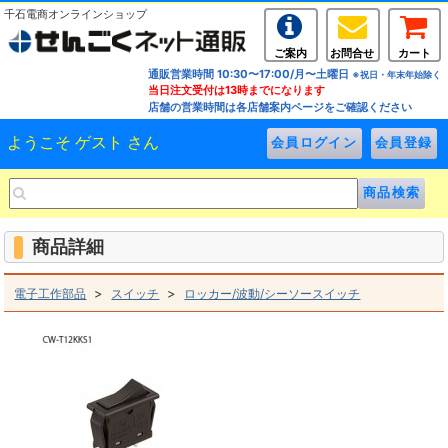
千石電商オンラインショップ
ご案内
お問合せ
カート
通販営業時間 10:30〜17:00/月〜土曜日
※祝日・年末年始除く
当日注文受付は13時までになります
店舗の営業時間は各店舗案内ページをご確認ください
ようこそ ゲスト さん
商品詳細
>
>
電子工作部品
スイッチ
ロッカー/波動/シーソースイッチ