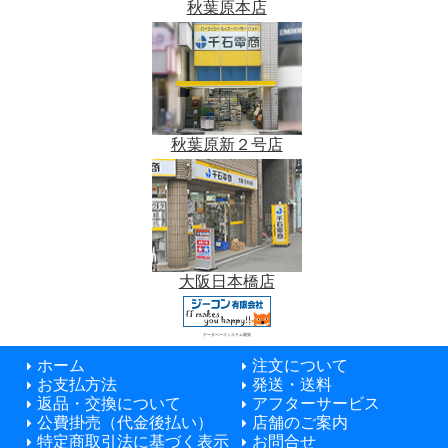
秋葉原本店
秋葉原新２号店
大阪日本橋店
データベースシステム開発
ホーム
注文について
お支払方法
発送・送料
返品・交換について
アフターサービス
公費掛売（代金後払い）
店舗のご案内
特定商取引法に基づく表示
お問合せ