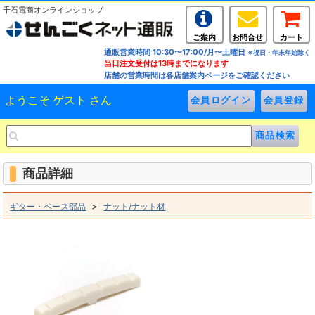
千石電商オンラインショップ
ご案内
お問合せ
カート
通販営業時間 10:30〜17:00/月〜土曜日
※祝日・年末年始除く
当日注文受付は13時までになります
店舗の営業時間は各店舗案内ページをご確認ください
ようこそ ゲスト さん
商品詳細
>
ギター・ベース部品
ナット/ナット材