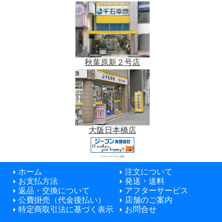
秋葉原新２号店
大阪日本橋店
データベースシステム開発
ホーム
注文について
お支払方法
発送・送料
返品・交換について
アフターサービス
公費掛売（代金後払い）
店舗のご案内
特定商取引法に基づく表示
お問合せ