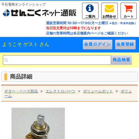
千石電商オンラインショップ
ご案内
お問合せ
カート
通販営業時間 10:30〜17:00/月〜土曜日
※祝日・年末年始除く
当日注文受付は13時までになります
店舗の営業時間は各店舗案内ページをご確認ください
ようこそ ゲスト さん
商品詳細
>
>
>
ギター・ベース部品
エレクトロパーツ
ボリュームポット
ボリュ
ーム