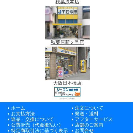
秋葉原本店
秋葉原新２号店
大阪日本橋店
データベースシステム開発
ホーム
注文について
お支払方法
発送・送料
返品・交換について
アフターサービス
公費掛売（代金後払い）
店舗のご案内
特定商取引法に基づく表示
お問合せ