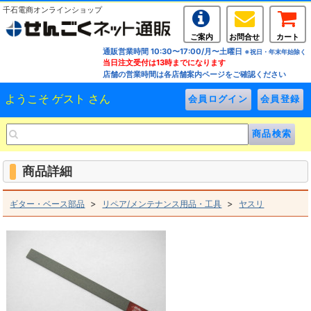
千石電商オンラインショップ
ご案内
お問合せ
カート
通販営業時間 10:30〜17:00/月〜土曜日
※祝日・年末年始除く
当日注文受付は13時までになります
店舗の営業時間は各店舗案内ページをご確認ください
ようこそ ゲスト さん
商品詳細
>
>
ギター・ベース部品
リペア/メンテナンス用品・工具
ヤスリ