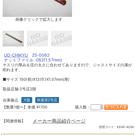
画像クリックで拡大します
UO-CHIKYU
25-0062
ナットファイル .062(1.57mm)
ヤスリの厚みを弦の太さに合わせてありますので、ジャストサイズの溝が
削れます。
■サイズ 150(長)X12(巾)X1.57mm(厚)
取扱店舗:2号店2階
在庫拠点
大阪
秋葉原2号店
【数量1個〜】単価 ¥1700
購入数：
メーカー商品紹介ページ
【関連情報】
管理コード：
EEHD-4U3X