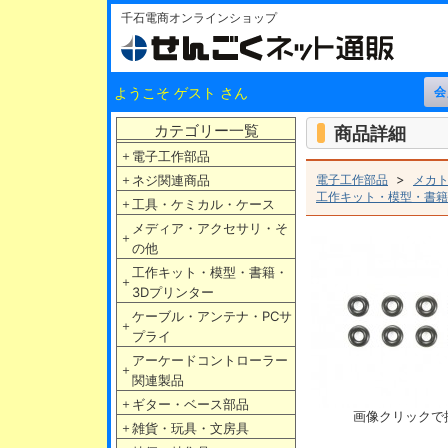
千石電商オンラインショップ
ようこそ ゲスト さん
カテゴリー一覧
商品詳細
＋
電子工作部品
>
＋
ネジ関連商品
電子工作部品
メカ
工作キット・模型・書籍
＋
工具・ケミカル・ケース
メディア・アクセサリ・そ
＋
の他
工作キット・模型・書籍・
＋
3Dプリンター
ケーブル・アンテナ・PCサ
＋
プライ
アーケードコントローラー
＋
関連製品
＋
ギター・ベース部品
画像クリックで
＋
雑貨・玩具・文房具