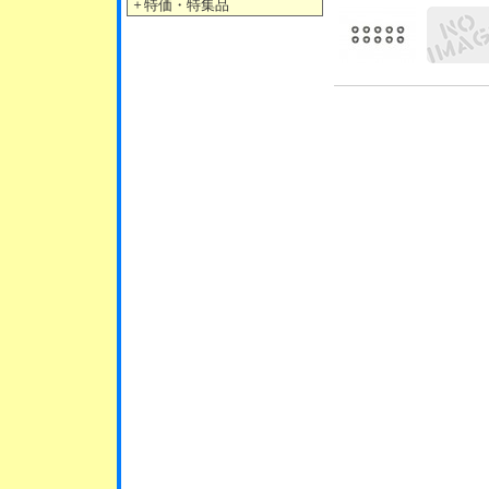
＋
特価・特集品