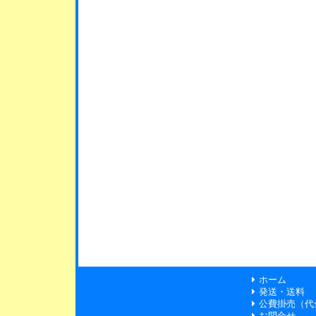
ホーム
発送・送料
公費掛売（代
お問合せ