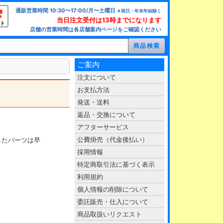
通販営業時間 10:30〜17:00/月〜土曜日
※祝日・年末年始除く
当日注文受付は13時までになります
ト
店舗の営業時間は各店舗案内ページをご確認ください
ご案内
注文について
お支払方法
発送・送料
返品・交換について
アフターサービス
公費掛売（代金後払い）
したパーツは早
採用情報
特定商取引法に基づく表示
利用規約
個人情報の削除について
委託販売・仕入について
商品取扱いリクエスト