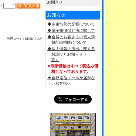
お問合せ
：
お知らせ
◆中東情勢の影響について
◆電子帳簿保存法に関して
◆会員のお客さまの個人情
管理コード：
EEHD-4UUF
報削除機能について
◆個人情報の流出に関する
お詫びとお知らせ（一
覧）
※表示価格はすべて税込み価
格となっております。
★自動送信メールが届かな
いお客様へ