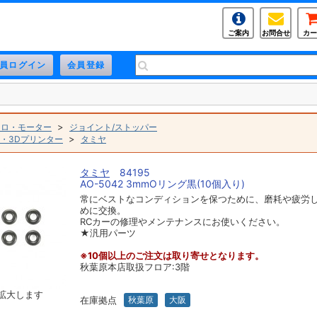
ご案内
お問合せ
カー
>
トロ・モーター
ジョイント/ストッパー
>
・3Dプリンター
タミヤ
タミヤ
84195
AO-5042 3mmOリング黒(10個入り)
常にベストなコンディションを保つために、磨耗や疲労
めに交換。
RCカーの修理やメンテナンスにお使いください。
★汎用パーツ
※10個以上のご注文は取り寄せとなります。
秋葉原本店取扱フロア:3階
拡大します
在庫拠点
秋葉原
大阪