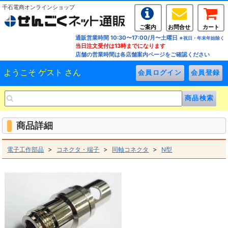
千石電商オンラインショップ
ご案内
お問合せ
カート
通販営業時間 10:30〜17:00/月〜土曜日
※祝日・年末年始除く
当日注文受付は13時までになります
店舗の営業時間は各店舗案内ページをご確認ください
ようこそ ゲスト さん
商品詳細
>
>
>
電子工作部品
コネクタ・端子
同軸コネクタ
N型