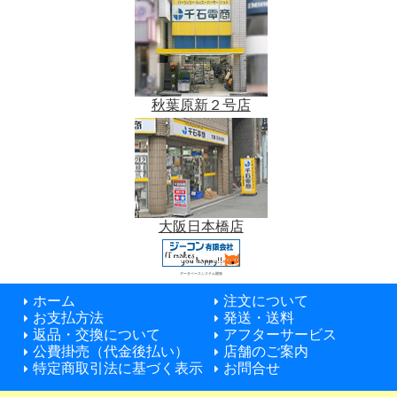
秋葉原新２号店
大阪日本橋店
データベースシステム開発
ホーム
注文について
お支払方法
発送・送料
返品・交換について
アフターサービス
公費掛売（代金後払い）
店舗のご案内
特定商取引法に基づく表示
お問合せ