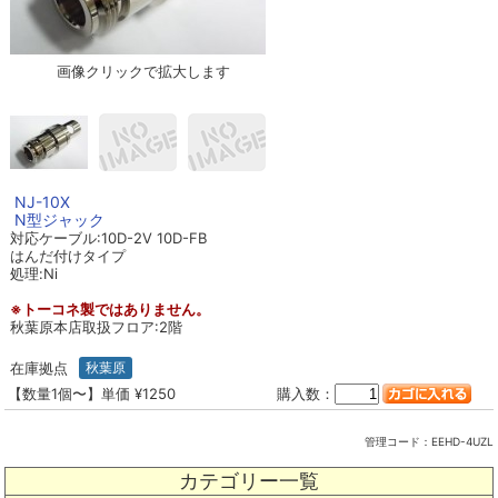
画像クリックで拡大します
NJ-10X
N型ジャック
対応ケーブル:10D-2V 10D-FB
はんだ付けタイプ
処理:Ni
※トーコネ製ではありません。
秋葉原本店取扱フロア:2階
在庫拠点
秋葉原
【数量1個〜】単価 ¥1250
購入数：
管理コード：
EEHD-4UZL
カテゴリー一覧