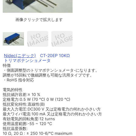
画像クリックで拡大します
Nidec(ニデック)
CT-20EP 10KΩ
トリマポテンショメータ
特徴
・側面調整型のトリマポテンショメータ-になります。
調整が15回転で微細調整も可能な汎用タイプです。
・RoHS 指令対応
電気的特性
抵抗値許容差:± 10 %
定格電力:0.5 W (70 °C) 0 W (120 °C)
抵抗変化特性:直線性(B)
最大入力電圧:DC300 V 又は定格電力の何れか小さい方
最大ワイパ電流:100 mA 又は定格電力の何れか小さい方
有効電気的回転角度:12 turns
使用温度範囲:-55 ~ 120 °C
抵抗温度係数:
10 Ω, 20 Ω : ± 250 10-6/°C maximum