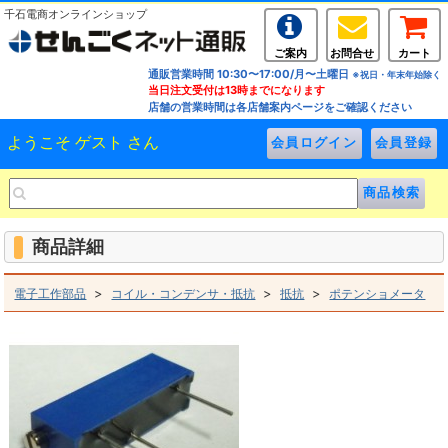
千石電商オンラインショップ
ご案内
お問合せ
カート
通販営業時間 10:30〜17:00/月〜土曜日
※祝日・年末年始除く
当日注文受付は13時までになります
店舗の営業時間は各店舗案内ページをご確認ください
ようこそ ゲスト さん
商品詳細
>
>
>
電子工作部品
コイル・コンデンサ・抵抗
抵抗
ポテンショメータ