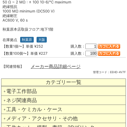
50 Ω ~ 2 MΩ : ± 100 10-6/°C maximum
絶縁抵抗
1000 MΩ minimum (DC500 V)
絶縁耐圧
AC600 V, 60 s
秋葉原本店取扱フロア:地下1階
在庫拠点
秋葉原
大阪
【数量1個〜】単価 ¥252
購入数：
【数量100個〜】単価 ¥227
購入数：
メーカー商品詳細ページ
【関連情報】
管理コード：
EEHD-4V7F
カテゴリー一覧
電子工作部品
＋
ネジ関連商品
＋
工具・ケミカル・ケース
＋
メディア・アクセサリ・その他
＋