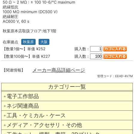
50 Ω ~ 2 MΩ : ± 100 10-6/°C maximum
絶縁抵抗
1000 MΩ minimum (DC500 V)
絶縁耐圧
AC600 V, 60 s
秋葉原本店取扱フロア:地下1階
在庫拠点
秋葉原
大阪
【数量1個〜】単価 ¥252
購入数：
【数量100個〜】単価 ¥227
購入数：
メーカー商品詳細ページ
【関連情報】
管理コード：
EEHD-4V7M
カテゴリー一覧
電子工作部品
＋
ネジ関連商品
＋
工具・ケミカル・ケース
＋
メディア・アクセサリ・その他
＋