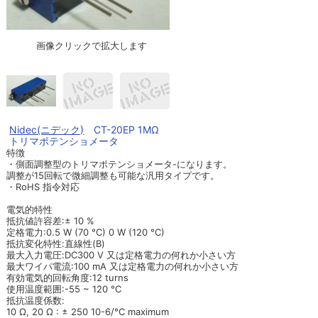
画像クリックで拡大します
Nidec(ニデック)
CT-20EP 1MΩ
トリマポテンショメータ
特徴
・側面調整型のトリマポテンショメータ-になります。
調整が15回転で微細調整も可能な汎用タイプです。
・RoHS 指令対応
電気的特性
抵抗値許容差:± 10 %
定格電力:0.5 W (70 °C) 0 W (120 °C)
抵抗変化特性:直線性(B)
最大入力電圧:DC300 V 又は定格電力の何れか小さい方
最大ワイパ電流:100 mA 又は定格電力の何れか小さい方
有効電気的回転角度:12 turns
使用温度範囲:-55 ~ 120 °C
抵抗温度係数:
10 Ω, 20 Ω : ± 250 10-6/°C maximum