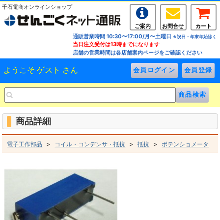
千石電商オンラインショップ
ご案内
お問合せ
カート
通販営業時間 10:30〜17:00/月〜土曜日
※祝日・年末年始除く
当日注文受付は13時までになります
店舗の営業時間は各店舗案内ページをご確認ください
ようこそ ゲスト さん
商品詳細
>
>
>
電子工作部品
コイル・コンデンサ・抵抗
抵抗
ポテンショメータ