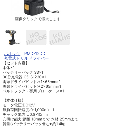
画像クリックで拡大します
パオック
PMD-12DD
充電式ドリルドライバー
【セット内容】
本体×1
バッテリーパック S3×1
30分充電器 C5-S1230×1
両頭ドライバビット:+1×65mm×1
両頭ドライバビット:+2×65mm×1
ベルトフック・専用ブローケース×1
【本体仕様】
モータ電圧:DC12V
無負荷回転速度:0-1,000min-1
チャック能力:φ0.8-10mm
穴明け能力:鋼板 10mmまで 木材 25mmまで
質量(バッテリーパック含む):約1.4kg