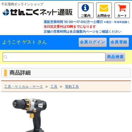
千石電商オンラインショップ
ご案内
お問合せ
カート
通販営業時間 10:30〜17:00/月〜土曜日
※祝日・年末年始除く
当日注文受付は13時までになります
店舗の営業時間は各店舗案内ページをご確認ください
ようこそ ゲスト さん
商品詳細
>
>
工具・ケミカル・ケース
工具
電動工具