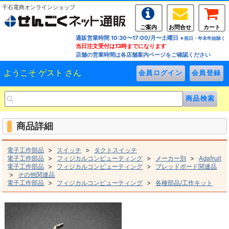
千石電商オンラインショップ
ご案内
お問合せ
カート
通販営業時間 10:30〜17:00/月〜土曜日
※祝日・年末年始除く
当日注文受付は13時までになります
店舗の営業時間は各店舗案内ページをご確認ください
ようこそ ゲスト さん
商品詳細
>
>
電子工作部品
スイッチ
タクトスイッチ
>
>
>
電子工作部品
フィジカルコンピューティング
メーカー別
Adafruit
>
>
電子工作部品
フィジカルコンピューティング
ブレッドボード関連品
>
その他関連品
>
>
電子工作部品
フィジカルコンピューティング
各種部品/工作キット