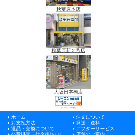
秋葉原本店
秋葉原新２号店
大阪日本橋店
データベースシステム開発
ホーム
注文について
お支払方法
発送・送料
返品・交換について
アフターサービス
公費掛売（代金後払い）
店舗のご案内