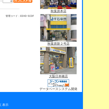
：
秋葉原本店
管理コード：
EEHD-5CDF
秋葉原新２号店
大阪日本橋店
データベースシステム開発
く表示