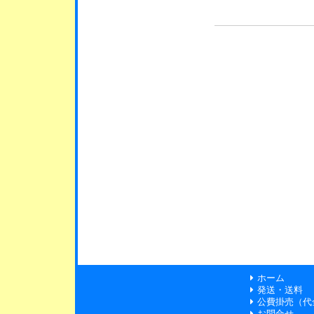
ホーム
発送・送料
公費掛売（代
お問合せ