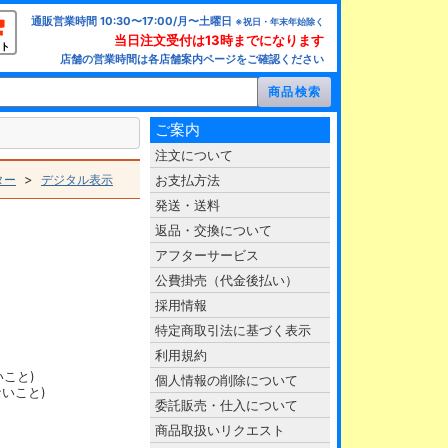
通販営業時間 10:30〜17:00/月〜土曜日
※祝日・年末年始除く
当日注文受付は13時までになります
ト
店舗の営業時間は各店舗案内ページをご確認ください
ご案内
注文について
>
ター
デジタル表示
お支払方法
発送・送料
返品・交換について
アフターサービス
公費掛売（代金後払い）
採用情報
特定商取引法に基づく表示
利用規約
いこと)
個人情報の削除について
ないこと)
委託販売・仕入について
商品取扱いリクエスト