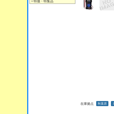
＋
特価・特集品
在庫拠点
秋葉原