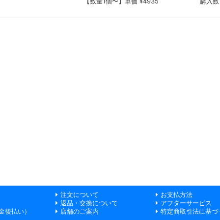
【数量1個〜】単価 ¥4935
購入数
注文について
お支払方法
返品・交換について
アフターサービス
金後払い）
店舗のご案内
特定商取引法に基づ