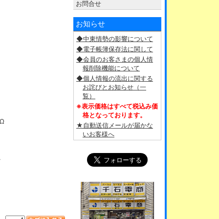
お問合せ
お知らせ
◆中東情勢の影響について
◆電子帳簿保存法に関して
◆会員のお客さまの個人情
報削除機能について
◆個人情報の流出に関する
お詫びとお知らせ（一
覧）
※表示価格はすべて税込み価
格となっております。
MΩ
★自動送信メールが届かな
いお客様へ
ク