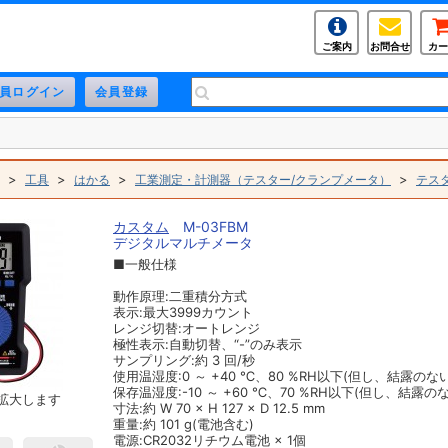
ご案内
お問合せ
カー
>
>
>
>
工具
はかる
工業測定・計測器（テスター/クランプメータ）
テス
カスタム
M-03FBM
デジタルマルチメータ
■一般仕様
動作原理:二重積分方式
表示:最大3999カウント
レンジ切替:オートレンジ
極性表示:自動切替、“-”のみ表示
サンプリング:約 3 回/秒
使用温湿度:0 ～ +40 ℃、80 %RH以下(但し、結露のな
保存温湿度:-10 ～ +60 ℃、70 %RH以下(但し、結露の
拡大します
寸法:約 W 70 × H 127 × D 12.5 mm
重量:約 101 g(電池含む)
電源:CR2032リチウム電池 × 1個