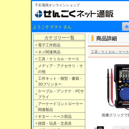
千石電商オンラインショップ
ようこそ ゲスト さん
カテゴリー一覧
商品詳細
＋
電子工作部品
＋
ネジ関連商品
工具・ケミカル・ケース
＋
工具・ケミカル・ケース
メディア・アクセサリ・そ
＋
の他
工作キット・模型・書籍・
＋
3Dプリンター
ケーブル・アンテナ・PCサ
＋
プライ
アーケードコントローラー
＋
関連製品
画像クリックで
＋
ギター・ベース部品
＋
雑貨・玩具・文房具