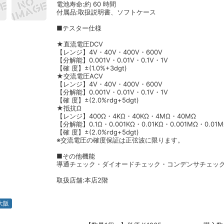
電池寿命:約 60 時間
付属品:取扱説明書、ソフトケース
■テスター仕様
★直流電圧DCV
【レンジ】4V・40V・400V・600V
【分解能】0.001V・0.01V・0.1V・1V
【確 度】±(1.0%+3dgt)
★交流電圧ACV
【レンジ】4V・40V・400V・600V
【分解能】0.001V・0.01V・0.1V・1V
【確 度】±(2.0%rdg+5dgt)
★抵抗Ω
【レンジ】400Ω・4KΩ・40KΩ・4MΩ・40MΩ
【分解能】0.1Ω・0.001KΩ・0.01KΩ・0.001MΩ・0.01
【確 度】±(2.0%rdg+5dgt)
※交流電圧の確度保証は正弦波に限ります。
■その他機能
導通チェック・ダイオードチェック・コンデンサチェッ
取扱店舗:本店2階
大阪