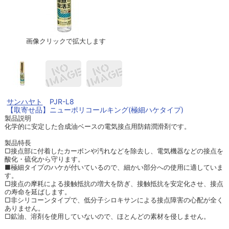
画像クリックで拡大します
サンハヤト
PJR-L8
【取寄せ品】ニューポリコールキング(極細ハケタイプ)
製品説明
化学的に安定した合成油ベースの電気接点用防錆潤滑剤です。
製品特長
□接点部に付着したカーボンや汚れなどを除去し、電気機器などの接点を
酸化・硫化から守ります。
■極細タイプのハケが付いているので、細かい部分への使用に適していま
す。
□接点の摩耗による接触抵抗の増大を防ぎ、接触抵抗を安定化させ、接点
の寿命を延ばします。
□非シリコーンタイプで、低分子シロキサンによる接点障害の心配が全く
ありません。
□鉱油、溶剤を使用していないので、ほとんどの素材を侵しません。