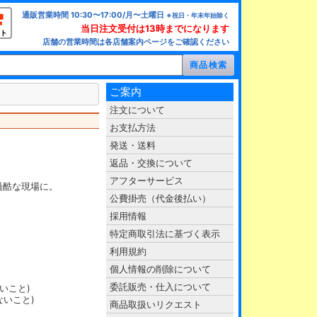
通販営業時間 10:30〜17:00/月〜土曜日
※祝日・年末年始除く
当日注文受付は13時までになります
ト
店舗の営業時間は各店舗案内ページをご確認ください
ご案内
注文について
お支払方法
発送・送料
返品・交換について
アフターサービス
過酷な現場に。
公費掛売（代金後払い）
採用情報
特定商取引法に基づく表示
利用規約
個人情報の削除について
委託販売・仕入について
ないこと)
ないこと)
商品取扱いリクエスト