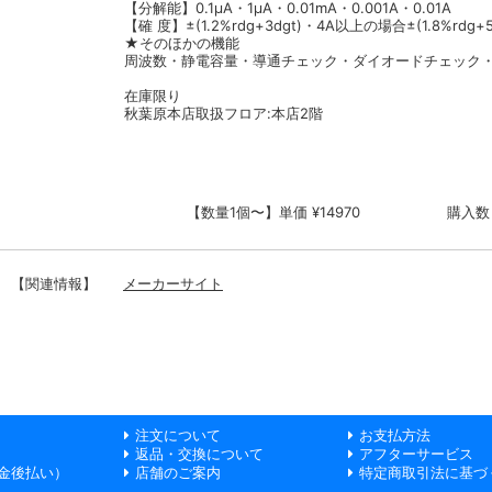
【分解能】0.1μA・1μA・0.01mA・0.001A・0.01A
【確 度】±(1.2%rdg+3dgt)・4A以上の場合±(1.8%rdg+5
★そのほかの機能
周波数・静電容量・導通チェック・ダイオードチェック・
在庫限り
秋葉原本店取扱フロア:本店2階
【数量1個〜】単価 ¥14970
購入数
【関連情報】
メーカーサイト
注文について
お支払方法
返品・交換について
アフターサービス
金後払い）
店舗のご案内
特定商取引法に基づ