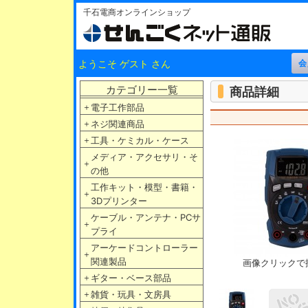
千石電商オンラインショップ
ようこそ ゲスト さん
カテゴリー一覧
商品詳細
＋
電子工作部品
＋
ネジ関連商品
＋
工具・ケミカル・ケース
メディア・アクセサリ・そ
＋
の他
工作キット・模型・書籍・
＋
3Dプリンター
ケーブル・アンテナ・PCサ
＋
プライ
アーケードコントローラー
＋
関連製品
画像クリックで
＋
ギター・ベース部品
＋
雑貨・玩具・文房具