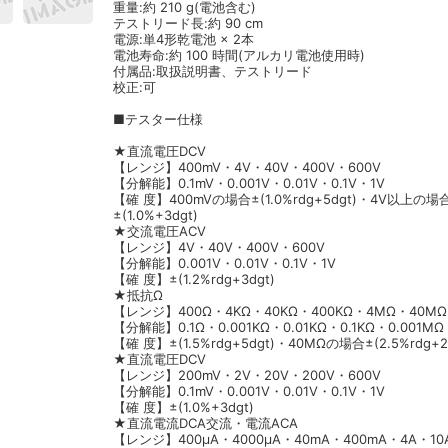
重量:約 210 g(電池含む)
テストリード長:約 90 cm
電源:単4形乾電池 × 2本
電池寿命:約 100 時間(アルカリ電池使用時)
付属品:取扱説明書、テストリード
校正:可
■テスター仕様
★直流電圧DCV
【レンジ】400mV・4V・40V・400V・600V
【分解能】0.1mV・0.001V・0.01V・0.1V・1V
【確 度】400mVの場合±(1.0%rdg+5dgt)・4V以上の場
±(1.0%+3dgt)
★交流電圧ACV
【レンジ】4V・40V・400V・600V
【分解能】0.001V・0.01V・0.1V・1V
【確 度】±(1.2%rdg+3dgt)
★抵抗Ω
【レンジ】400Ω・4KΩ・40KΩ・400KΩ・4MΩ・40MΩ
【分解能】0.1Ω・0.001KΩ・0.01KΩ・0.1KΩ・0.001MΩ
【確 度】±(1.5%rdg+5dgt)・40MΩの場合±(2.5%rdg+2
★直流電圧DCV
【レンジ】200mV・2V・20V・200V・600V
【分解能】0.1mV・0.001V・0.01V・0.1V・1V
【確 度】±(1.0%+3dgt)
★直流電流DCA交流・電流ACA
【レンジ】400μA・4000μA・40mA・400mA・4A・10