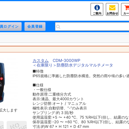
ご案内
お問合せ
カー
カスタム
CDM-3000WP
＜在庫限り＞防塵防水デジタルマルチメータ
■特徴
IP65規格に準拠した防塵防水構造。突然の雨や埃の多い
■仕様
・一般仕様
動作原理:二重積分方式
表示:液晶、最大4000カウント
レンジ切替:オート / マニュアル
極性表示:自動切替、“-”のみ表示
拡大します
サンプリング:約 3 回/秒
使用温湿度:+5 〜 +40 ℃、75 %RH以下(但し、結露の
保存温湿度:-20 〜 +60 ℃、80 %RH以下(但し、結露の
寸法:約W 67 × H 121 × D 47 mm