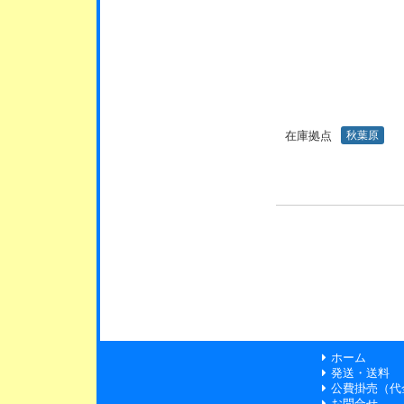
在庫拠点
秋葉原
ホーム
発送・送料
公費掛売（代
お問合せ