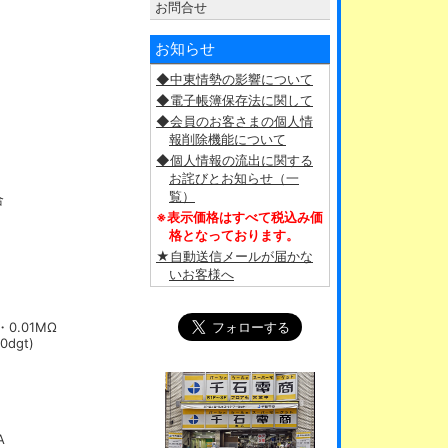
お問合せ
お知らせ
◆中東情勢の影響について
◆電子帳簿保存法に関して
◆会員のお客さまの個人情
報削除機能について
◆個人情報の流出に関する
お詫びとお知らせ（一
覧）
合
※表示価格はすべて税込み価
格となっております。
★自動送信メールが届かな
いお客様へ
・0.01MΩ
0dgt)
A