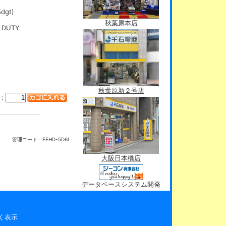
dgt)
秋葉原本店
DUTY
秋葉原新２号店
：
管理コード：
EEHD-5D6L
大阪日本橋店
データベースシステム開発
く表示