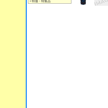
＋
特価・特集品