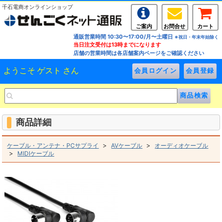
千石電商オンラインショップ
ご案内
お問合せ
カート
通販営業時間 10:30〜17:00/月〜土曜日
※祝日・年末年始除く
当日注文受付は13時までになります
店舗の営業時間は各店舗案内ページをご確認ください
ようこそ ゲスト さん
商品詳細
>
>
ケーブル・アンテナ・PCサプライ
AVケーブル
オーディオケーブル
>
MIDIケーブル