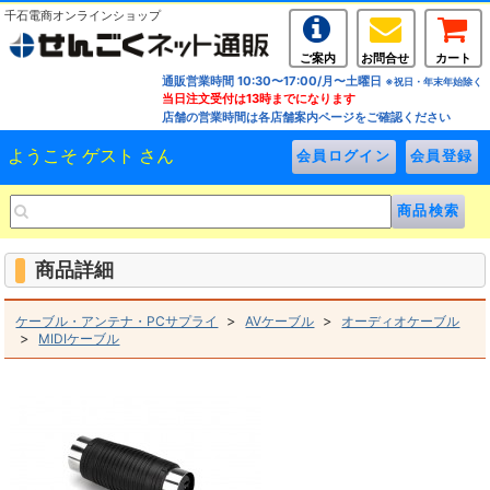
千石電商オンラインショップ
ご案内
お問合せ
カート
通販営業時間 10:30〜17:00/月〜土曜日
※祝日・年末年始除く
当日注文受付は13時までになります
店舗の営業時間は各店舗案内ページをご確認ください
ようこそ ゲスト さん
商品詳細
>
>
ケーブル・アンテナ・PCサプライ
AVケーブル
オーディオケーブル
>
MIDIケーブル