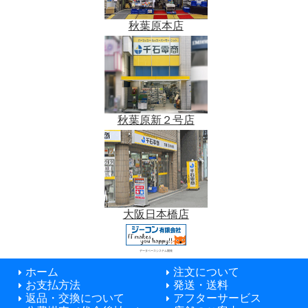
秋葉原本店
秋葉原新２号店
大阪日本橋店
データベースシステム開発
ホーム
注文について
お支払方法
発送・送料
返品・交換について
アフターサービス