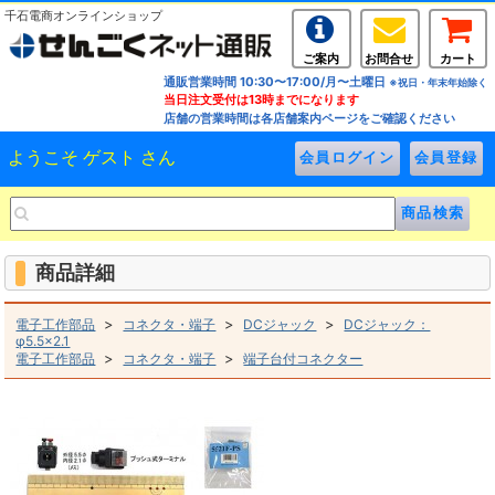
千石電商オンラインショップ
ご案内
お問合せ
カート
通販営業時間 10:30〜17:00/月〜土曜日
※祝日・年末年始除く
当日注文受付は13時までになります
店舗の営業時間は各店舗案内ページをご確認ください
ようこそ ゲスト さん
商品詳細
>
>
>
電子工作部品
コネクタ・端子
DCジャック
DCジャック：
φ5.5×2.1
>
>
電子工作部品
コネクタ・端子
端子台付コネクター