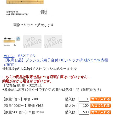
画像クリックで拡大します
カモン
5521F-PS
【取寄せ品】プッシュ式端子台付 DCジャック(外径5.5mm 内径
2.1mm)
外径5.5φ内径2.1φ(メス)- プッシュ式ターミナル
こちらの商品は取寄せ品につき店頭在庫はございません。
納期がかかる場合がございます。
【取寄品 納期1〜3営業日】
※取寄品は通常代引不可ですがこの商品は代引可能（限度額あり）
【数量1個〜】単価 ¥180
購入数：
【数量100個〜】単価 ¥162
購入数：
【数量500個〜】単価 ¥144
購入数：