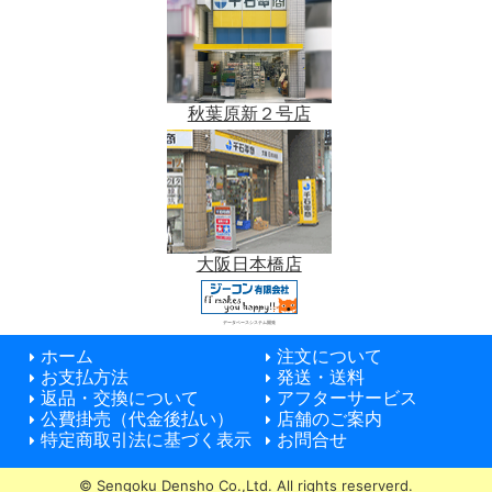
秋葉原新２号店
大阪日本橋店
データベースシステム開発
ホーム
注文について
お支払方法
発送・送料
返品・交換について
アフターサービス
公費掛売（代金後払い）
店舗のご案内
特定商取引法に基づく表示
お問合せ
© Sengoku Densho Co.,Ltd. All rights reserverd.