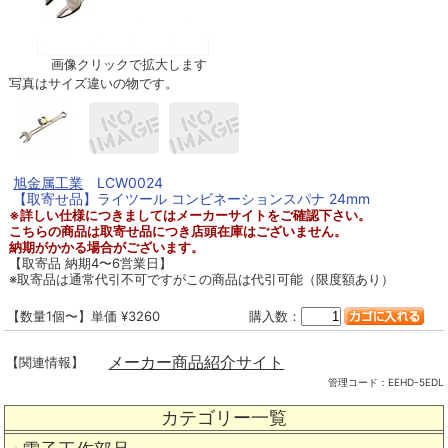
画像クリックで拡大します
写真はサイズ違いの物です。
旭金属工業
LCW0024
【取寄せ品】ライツール コンビネーションスパナ 24mm
※詳しい仕様につきましてはメーカーサイトをご確認下さい。
こちらの商品は取寄せ品につき店頭在庫はございません。
納期がかかる場合がございます。
【取寄品 納期4〜6営業日】
※取寄品は通常代引不可ですがこの商品は代引可能（限度額あり）
【数量1個〜】単価 ¥3260
購入数：
メーカー商品紹介サイト
【関連情報】
管理コード：
EEHD-5EDL
カテゴリー一覧