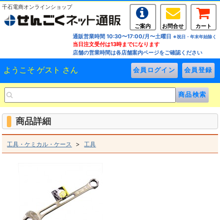
千石電商オンラインショップ
ご案内
お問合せ
カート
通販営業時間 10:30〜17:00/月〜土曜日
※祝日・年末年始除く
当日注文受付は13時までになります
店舗の営業時間は各店舗案内ページをご確認ください
ようこそ ゲスト さん
商品詳細
>
工具・ケミカル・ケース
工具