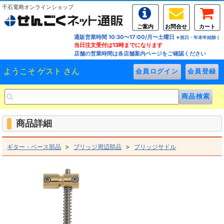
千石電商オンラインショップ
ご案内
お問合せ
カート
通販営業時間 10:30〜17:00/月〜土曜日
※祝日・年末年始除く
当日注文受付は13時までになります
店舗の営業時間は各店舗案内ページをご確認ください
ようこそ ゲスト さん
商品詳細
>
>
ギター・ベース部品
ブリッジ周辺部品
ブリッジサドル