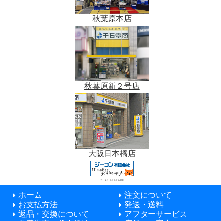
秋葉原本店
秋葉原新２号店
大阪日本橋店
データベースシステム開発
ホーム
注文について
お支払方法
発送・送料
返品・交換について
アフターサービス