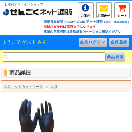
千石電商オンラインショップ
ご案内
お問合せ
カート
通販営業時間 10:30〜17:00/月〜土曜日
※祝日・年末年始除く
当日注文受付は13時までになります
店舗の営業時間は各店舗案内ページをご確認ください
ようこそ ゲスト さん
商品詳細
>
工具・ケミカル・ケース
工具