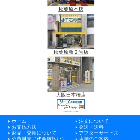
秋葉原本店
秋葉原新２号店
大阪日本橋店
データベースシステム開発
ホーム
注文について
お支払方法
発送・送料
返品・交換について
アフターサービス
公費掛売（代金後払い）
店舗のご案内