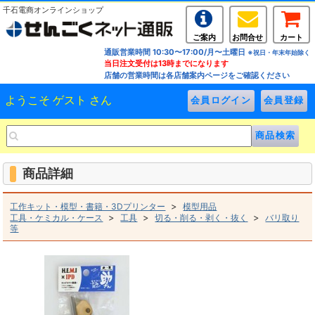
千石電商オンラインショップ
ご案内
お問合せ
カート
通販営業時間 10:30〜17:00/月〜土曜日
※祝日・年末年始除く
当日注文受付は13時までになります
店舗の営業時間は各店舗案内ページをご確認ください
ようこそ ゲスト さん
商品詳細
>
工作キット・模型・書籍・3Dプリンター
模型用品
>
>
>
工具・ケミカル・ケース
工具
切る・削る・剥く・抜く
バリ取り
等