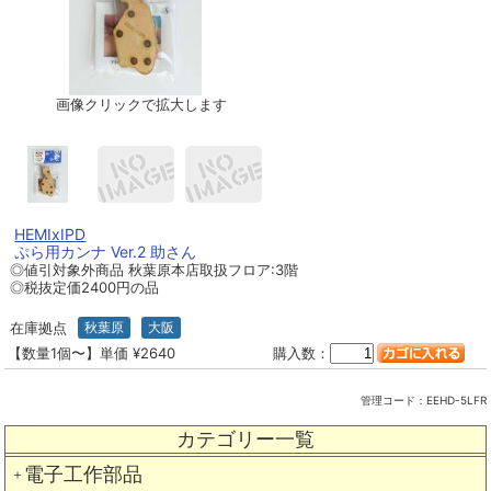
画像クリックで拡大します
HEMIxIPD
ぷら用カンナ Ver.2 助さん
◎値引対象外商品 秋葉原本店取扱フロア:3階
◎税抜定価2400円の品
在庫拠点
秋葉原
大阪
【数量1個〜】単価 ¥2640
購入数：
管理コード：
EEHD-5LFR
カテゴリー一覧
電子工作部品
＋