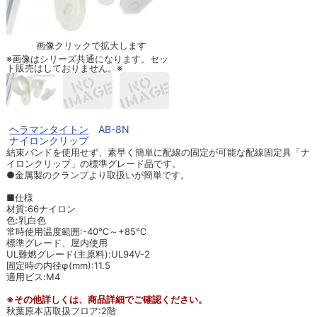
画像クリックで拡大します
※画像はシリーズ共通になります。セッ
ト販売はしておりません。※
ヘラマンタイトン
AB-8N
ナイロンクリップ
結束バンドを使用せず、素早く簡単に配線の固定が可能な配線固定具「ナ
イロンクリップ」の標準グレード品です。
●金属製のクランプより取扱いが簡単です。
■仕様
材質:66ナイロン
色:乳白色
常時使用温度範囲:-40℃～+85℃
標準グレード、屋内使用
UL難燃グレード(主原料):UL94V-2
固定時の内径φ(mm):11.5
適用ビス:M4
※その他詳しくは、商品詳細でご確認ください。
秋葉原本店取扱フロア:2階