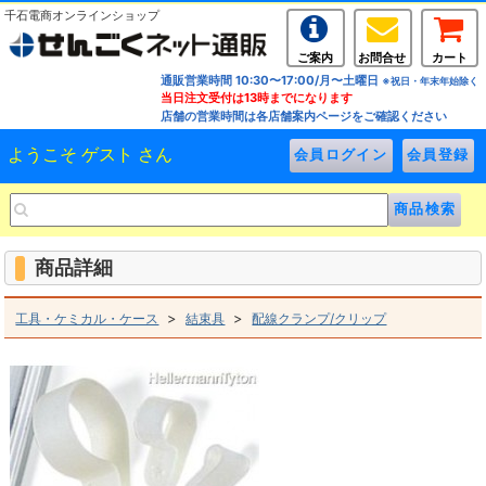
千石電商オンラインショップ
ご案内
お問合せ
カート
通販営業時間 10:30〜17:00/月〜土曜日
※祝日・年末年始除く
当日注文受付は13時までになります
店舗の営業時間は各店舗案内ページをご確認ください
ようこそ ゲスト さん
商品詳細
>
>
工具・ケミカル・ケース
結束具
配線クランプ/クリップ