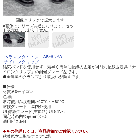
画像クリックで拡大します
※画像はシリーズ共通になります。セッ
ト販売はしておりません。※
ヘラマンタイトン
AB-6N-W
ナイロンクリップ
結束バンドを使用せず、素早く簡単に配線の固定が可能な配線固定具「ナ
イロンクリップ」の耐候グレード品です。
●金属製のクランプより取扱いが簡単です。
■仕様
材質:66ナイロン
色:黒
常時使用温度範囲:-40℃～+85℃
耐候グレード、屋内外使用
UL難燃グレード(主原料):UL94V-2
固定時の内径φ(mm):9.5
適用ビス:M4
※その他詳しくは、商品詳細でご確認ください。
秋葉原本店取扱フロア:2階