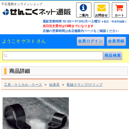
千石電商オンラインショップ
ご案内
お問合せ
カート
通販営業時間 10:30〜17:00/月〜土曜日
※祝日・年末年始除く
当日注文受付は13時までになります
店舗の営業時間は各店舗案内ページをご確認ください
ようこそ ゲスト さん
商品詳細
>
>
工具・ケミカル・ケース
結束具
配線クランプ/クリップ