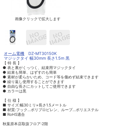
画像クリックで拡大します
オーム電機
DZ-MT30150K
マジックタイ 幅30mm 長さ1.5m 黒
【 特 長 】
● 表と裏がくっつく、結束用マジックタイ
● 結束も簡単、はずすのも簡単
● 素材が柔らかいため、コード等を傷めず結束できます
● 繰り返し使用することができます
● 自由な長さにカットしてご使用できます
● カラーは黒
【 仕 様 】
■ サイズ:幅30ミリ×長さ1.5メートル
■ 材質:フック…ポリプロピレン、ループ…ポリエステル
■ RoHS適合
秋葉原本店取扱フロア:2階