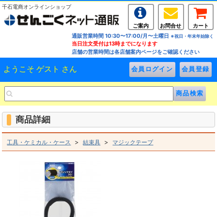
千石電商オンラインショップ
ご案内
お問合せ
カート
通販営業時間 10:30〜17:00/月〜土曜日
※祝日・年末年始除く
当日注文受付は13時までになります
店舗の営業時間は各店舗案内ページをご確認ください
ようこそ ゲスト さん
商品詳細
>
>
工具・ケミカル・ケース
結束具
マジックテープ