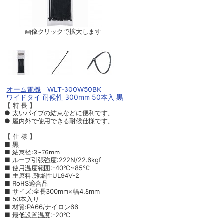
画像クリックで拡大します
オーム電機
WLT-300W50BK
ワイドタイ 耐候性 300mm 50本入 黒
【 特 長 】
● 太いパイプの結束などに便利です。
● 屋内外で使用できる耐候仕様です。
【 仕 様 】
■ 黒
■ 結束径:3~76mm
■ ループ引張強度:222N/22.6kgf
■ 使用温度範囲:-40℃~85℃
■ 主原料:難燃性UL94V-2
■ RoHS適合品
■ サイズ:全長300mm×幅4.8mm
■ 50本入り
■ 材質:PA66/ナイロン66
■ 最低設置温度:-20℃