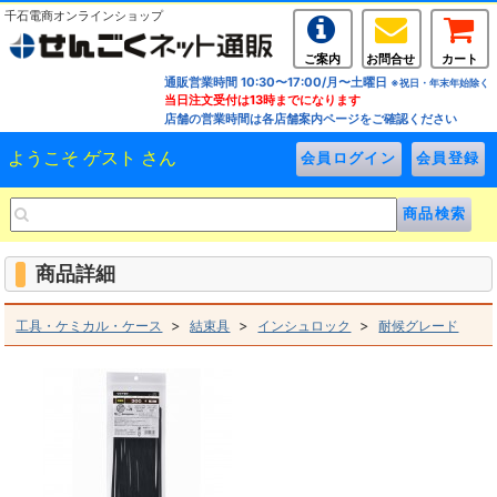
千石電商オンラインショップ
ご案内
お問合せ
カート
通販営業時間 10:30〜17:00/月〜土曜日
※祝日・年末年始除く
当日注文受付は13時までになります
店舗の営業時間は各店舗案内ページをご確認ください
ようこそ ゲスト さん
商品詳細
>
>
>
工具・ケミカル・ケース
結束具
インシュロック
耐候グレード