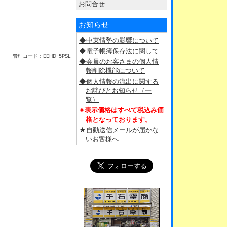
お問合せ
お知らせ
◆中東情勢の影響について
◆電子帳簿保存法に関して
管理コード：
EEHD-5PSL
◆会員のお客さまの個人情
報削除機能について
◆個人情報の流出に関する
お詫びとお知らせ（一
覧）
※表示価格はすべて税込み価
格となっております。
★自動送信メールが届かな
いお客様へ