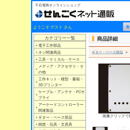
千石電商オンラインショップ
ようこそ ゲスト さん
カテゴリー一覧
商品詳細
＋
電子工作部品
＋
ネジ関連商品
ギター・ベース部品
＋
工具・ケミカル・ケース
メディア・アクセサリ・そ
＋
の他
工作キット・模型・書籍・
＋
3Dプリンター
ケーブル・アンテナ・PCサ
＋
プライ
アーケードコントローラー
＋
関連製品
画像クリックで
＋
ギター・ベース部品
＋
雑貨・玩具・文房具