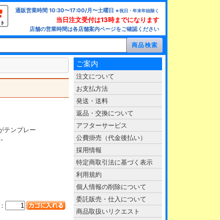
通販営業時間 10:30〜17:00/月〜土曜日
※祝日・年末年始除く
当日注文受付は13時までになります
ト
店舗の営業時間は各店舗案内ページをご確認ください
ご案内
注文について
お支払方法
発送・送料
返品・交換について
アフターサービス
Aがテンプレー
属。
公費掛売（代金後払い）
採用情報
特定商取引法に基づく表示
利用規約
個人情報の削除について
委託販売・仕入について
：
商品取扱いリクエスト