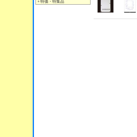
＋
特価・特集品