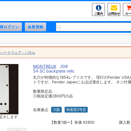
ご案内
お問合せ
カー
>
ハードウェア・パネル
MONTREUX
208
54 SC backplate relic
丸穴が特徴的な1954レプリカです。 現行のFender US
トですが、Fender Japanにもほぼ適合します。 ネジ付
数量限定品
◎税抜定価2800円の品
在庫拠点
大阪
秋葉原2号店
拡大します
【数量1個〜】単価 ¥2800
購入数