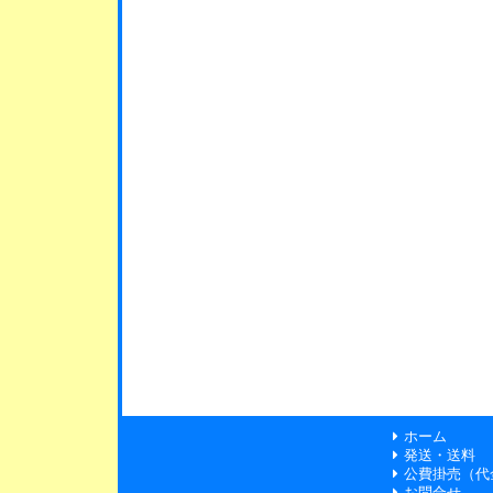
ホーム
発送・送料
公費掛売（代
お問合せ