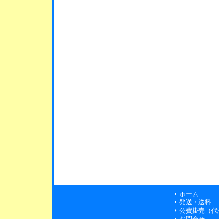
ホーム
発送・送料
公費掛売（代
お問合せ