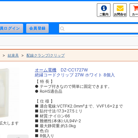
ご案内
お問合せ
カー
>
>
結束具
配線クランプ/クリップ
オーム電機
DZ-CC1727W
絶縁コードクリップ 27W ホワイト 8個入
【 特 長 】
● テープ付きなので簡単に固定できます。
● RoHS適合品
【 仕 様 】
■ 適合電線:VCTFK2.0mm²まで、VVF1.6×2まで
■ 貼付寸法:17.3×27.5ミリ
■ 材質:ナイロン66
■ 難燃性(本体):UL94V-2
拡大します
■ 最大静荷重:約3.0kg
■ 色:白
■ 8個入り