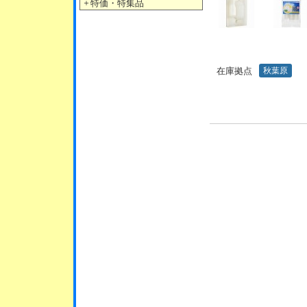
＋
特価・特集品
在庫拠点
秋葉原