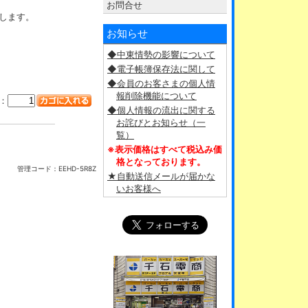
お問合せ
します。
お知らせ
◆中東情勢の影響について
◆電子帳簿保存法に関して
◆会員のお客さまの個人情
報削除機能について
：
◆個人情報の流出に関する
お詫びとお知らせ（一
覧）
※表示価格はすべて税込み価
格となっております。
管理コード：
EEHD-5R8Z
★自動送信メールが届かな
いお客様へ