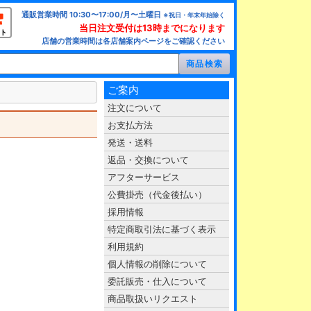
通販営業時間 10:30〜17:00/月〜土曜日
※祝日・年末年始除く
当日注文受付は13時までになります
ト
店舗の営業時間は各店舗案内ページをご確認ください
ご案内
注文について
お支払方法
発送・送料
返品・交換について
アフターサービス
公費掛売（代金後払い）
採用情報
特定商取引法に基づく表示
利用規約
個人情報の削除について
委託販売・仕入について
商品取扱いリクエスト