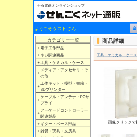
千石電商オンラインショップ
ようこそ ゲスト さん
カテゴリー一覧
商品詳細
＋
電子工作部品
＋
ネジ関連商品
工具・ケミカル・ケース
＋
工具・ケミカル・ケース
メディア・アクセサリ・そ
＋
の他
工作キット・模型・書籍・
＋
3Dプリンター
ケーブル・アンテナ・PCサ
＋
プライ
アーケードコントローラー
＋
関連製品
画像クリックで
＋
ギター・ベース部品
＋
雑貨・玩具・文房具