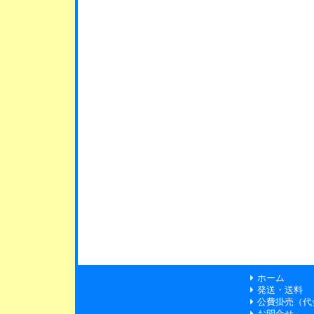
ホーム
発送・送料
公費掛売（代
お問合せ