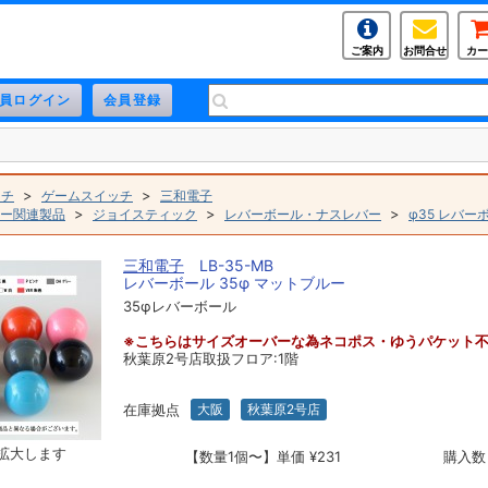
ご案内
お問合せ
カー
>
>
ッチ
ゲームスイッチ
三和電子
>
>
>
ー関連製品
ジョイスティック
レバーボール・ナスレバー
φ35 レバー
三和電子
LB-35-MB
レバーボール 35φ マットブルー
35φレバーボール
※こちらはサイズオーバーな為ネコポス・ゆうパケット
秋葉原2号店取扱フロア:1階
在庫拠点
大阪
秋葉原2号店
拡大します
【数量1個〜】単価 ¥231
購入数