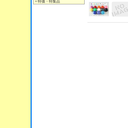
＋
特価・特集品