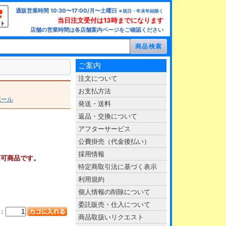
通販営業時間 10:30〜17:00/月〜土曜日
※祝日・年末年始除く
当日注文受付は13時までになります
ト
店舗の営業時間は各店舗案内ページをご確認ください
ご案内
注文について
お支払方法
ボール
発送・送料
返品・交換について
アフターサービス
公費掛売（代金後払い）
採用情報
不可商品です。
特定商取引法に基づく表示
利用規約
個人情報の削除について
委託販売・仕入について
：
商品取扱いリクエスト