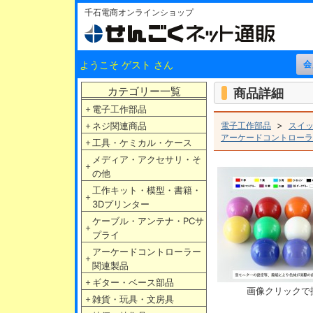
千石電商オンラインショップ
ようこそ ゲスト さん
カテゴリー一覧
商品詳細
＋
電子工作部品
>
＋
ネジ関連商品
電子工作部品
スイ
アーケードコントローラ
＋
工具・ケミカル・ケース
メディア・アクセサリ・そ
＋
の他
工作キット・模型・書籍・
＋
3Dプリンター
ケーブル・アンテナ・PCサ
＋
プライ
アーケードコントローラー
＋
関連製品
＋
ギター・ベース部品
画像クリックで
＋
雑貨・玩具・文房具