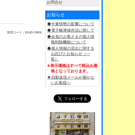
お問合せ
お知らせ
◆中東情勢の影響について
◆電子帳簿保存法に関して
管理コード：
EEHD-5RKK
◆会員のお客さまの個人情
報削除機能について
◆個人情報の流出に関する
お詫びとお知らせ（一
覧）
※表示価格はすべて税込み価
格となっております。
★自動送信メールが届かな
いお客様へ