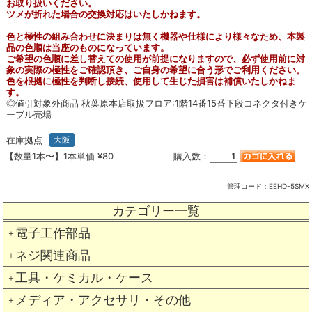
お取り扱いください。
ツメが折れた場合の交換対応はいたしかねます。
色と極性の組み合わせに決まりは無く機器や仕様により様々なため、本製
品の色順は当座のものになっています。
ご希望の色順に差し替えての使用が前提になりますので、必ず使用前に対
象の実際の極性をご確認頂き、ご自身の希望に合う形でご利用ください。
色を根拠に極性を判断し接続、使用して生じた損害は補償いたしかねま
す。
◎値引対象外商品 秋葉原本店取扱フロア:1階14番15番下段コネクタ付きケ
ーブル売場
在庫拠点
大阪
【数量1本〜】1本単価 ¥80
購入数：
管理コード：
EEHD-5SMX
カテゴリー一覧
電子工作部品
＋
ネジ関連商品
＋
工具・ケミカル・ケース
＋
メディア・アクセサリ・その他
＋