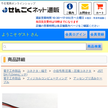
千石電商オンラインショップ
ご案内
お問合せ
カート
通販営業時間 10:30〜17:00/月〜土曜日
※祝日・年末年始除く
当日注文受付は13時までになります
店舗の営業時間は各店舗案内ページをご確認ください
ようこそ ゲスト さん
商品詳細
>
>
>
電子工作部品
コネクタ・端子
小信号用 圧着・圧接コネクタ
JST
SH (1.0mmピッチ)
>
>
電子工作部品
フィジカルコンピューティング
アッセンブリ済みケー
ブル