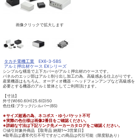
画像クリックで拡大します
タカチ電機工業
EX6-3-5BS
アルミ押出材ケース EXシリーズ
シンプルな構造で上下カバーがアルミ押出材のケースです。
パネルのエッジ部はアルミ削り出し加工の為、高級感ある仕上がりです。
産業機器はもちろん、オーディオ機器・ヘッドフォンアンプなど高級感を
必要とする機器のアルミ筐体としてご利用頂けます。
【寸法】
外寸(W)60.6(H)25.6(D)50
色仕様:ブラック/シルバー(BS)
※サイズ超過の為、ネコポス・ゆうパケット不可
※実際の色仕様は画像2番目をご確認ください。
※詳細な寸法は下記リンク先メーカーカタログをご確認ください。
◎値引対象外商品 【取寄品 納期1〜3営業日】
※取寄品は通常代引不可ですがこの商品は代引可能（限度額あり）