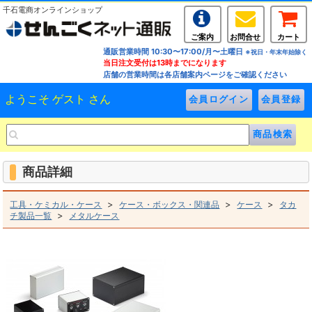
千石電商オンラインショップ
ご案内
お問合せ
カート
通販営業時間 10:30〜17:00/月〜土曜日
※祝日・年末年始除く
当日注文受付は13時までになります
店舗の営業時間は各店舗案内ページをご確認ください
ようこそ ゲスト さん
商品詳細
>
>
>
工具・ケミカル・ケース
ケース・ボックス・関連品
ケース
タカ
>
チ製品一覧
メタルケース